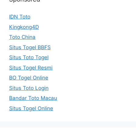
f
o
IDN Toto
r
Kingkong4D
:
Toto China
Situs Togel BBFS
Situs Toto Togel
Situs Togel Resmi
BO Togel Online
Situs Toto Login
Bandar Toto Macau
Situs Togel Online