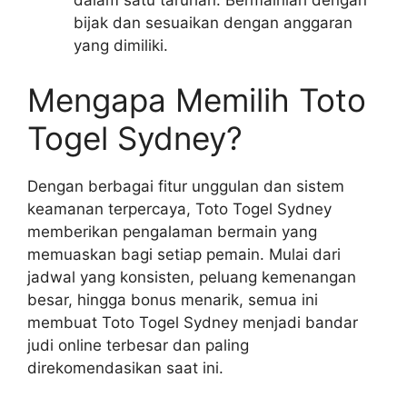
dalam satu taruhan. Bermainlah dengan
bijak dan sesuaikan dengan anggaran
yang dimiliki.
Mengapa Memilih Toto
Togel Sydney?
Dengan berbagai fitur unggulan dan sistem
keamanan terpercaya, Toto Togel Sydney
memberikan pengalaman bermain yang
memuaskan bagi setiap pemain. Mulai dari
jadwal yang konsisten, peluang kemenangan
besar, hingga bonus menarik, semua ini
membuat Toto Togel Sydney menjadi bandar
judi online terbesar dan paling
direkomendasikan saat ini.