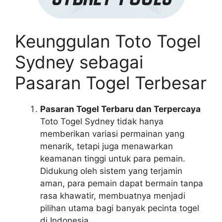
Keunggulan Toto Togel
Sydney sebagai
Pasaran Togel Terbesar
Pasaran Togel Terbaru dan Terpercaya
Toto Togel Sydney tidak hanya
memberikan variasi permainan yang
menarik, tetapi juga menawarkan
keamanan tinggi untuk para pemain.
Didukung oleh sistem yang terjamin
aman, para pemain dapat bermain tanpa
rasa khawatir, membuatnya menjadi
pilihan utama bagi banyak pecinta togel
di Indonesia.