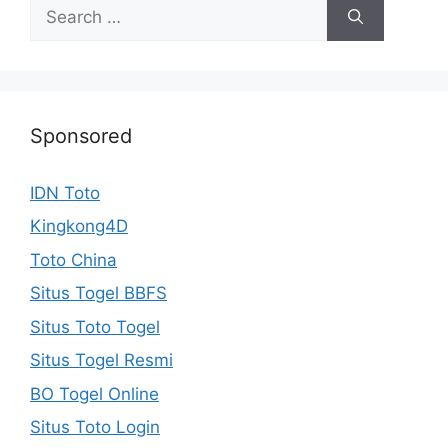
S
i
e
e
a
s
r
c
h
Sponsored
f
o
IDN Toto
r
Kingkong4D
:
Toto China
Situs Togel BBFS
Situs Toto Togel
Situs Togel Resmi
BO Togel Online
Situs Toto Login