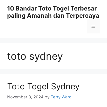
Skip
10 Bandar Toto Togel Terbesar
to
paling Amanah dan Terpercaya
content
Menu
toto sydney
Toto Togel Sydney
November 3, 2024
by
Terry Ward