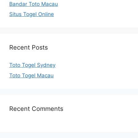
Bandar Toto Macau
Situs Togel Online
Recent Posts
Toto Togel Sydney
Toto Togel Macau
Recent Comments