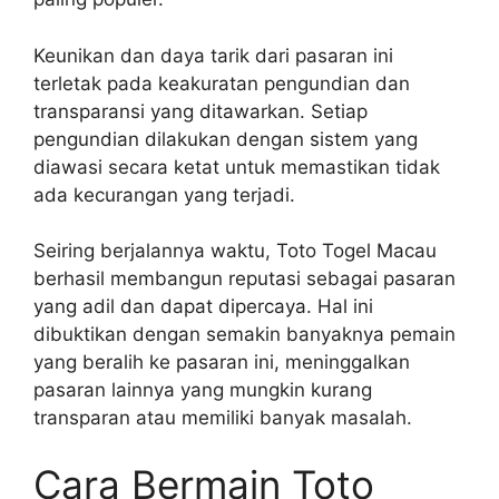
Keunikan dan daya tarik dari pasaran ini
terletak pada keakuratan pengundian dan
transparansi yang ditawarkan. Setiap
pengundian dilakukan dengan sistem yang
diawasi secara ketat untuk memastikan tidak
ada kecurangan yang terjadi.
Seiring berjalannya waktu, Toto Togel Macau
berhasil membangun reputasi sebagai pasaran
yang adil dan dapat dipercaya. Hal ini
dibuktikan dengan semakin banyaknya pemain
yang beralih ke pasaran ini, meninggalkan
pasaran lainnya yang mungkin kurang
transparan atau memiliki banyak masalah.
Cara Bermain Toto