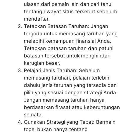
ulasan dari pemain lain dan cari tahu
tentang riwayat situs tersebut sebelum
mendaftar.
Tetapkan Batasan Taruhan: Jangan
tergoda untuk memasang taruhan yang
melebihi kemampuan finansial Anda.
Tetapkan batasan taruhan dan patuhi
batasan tersebut untuk menghindari
kerugian besar.
Pelajari Jenis Taruhan: Sebelum
memasang taruhan, pelajari terlebih
dahulu jenis taruhan yang tersedia dan
pilih yang sesuai dengan strategi Anda.
Jangan memasang taruhan hanya
berdasarkan firasat atau keberuntungan
semata.
Gunakan Strategi yang Tepat: Bermain
togel bukan hanya tentang