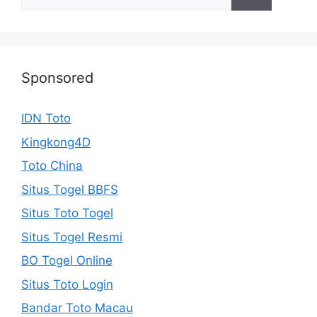
e
s
a
r
c
h
Sponsored
f
o
IDN Toto
r
Kingkong4D
:
Toto China
Situs Togel BBFS
Situs Toto Togel
Situs Togel Resmi
BO Togel Online
Situs Toto Login
Bandar Toto Macau