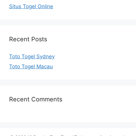
Situs Togel Online
Recent Posts
Toto Togel Sydney
Toto Togel Macau
Recent Comments