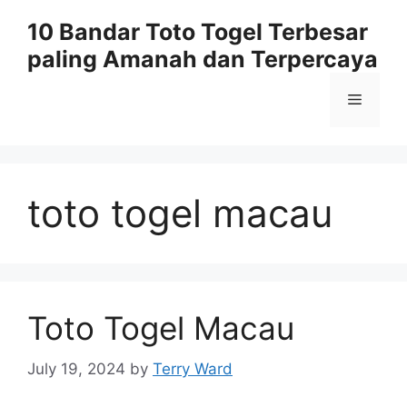
Skip
10 Bandar Toto Togel Terbesar
to
paling Amanah dan Terpercaya
content
Menu
toto togel macau
Toto Togel Macau
July 19, 2024
by
Terry Ward