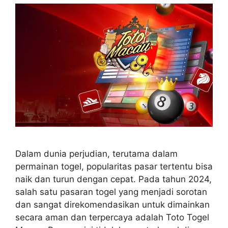
Dalam dunia perjudian, terutama dalam
permainan togel, popularitas pasar tertentu bisa
naik dan turun dengan cepat. Pada tahun 2024,
salah satu pasaran togel yang menjadi sorotan
dan sangat direkomendasikan untuk dimainkan
secara aman dan terpercaya adalah Toto Togel